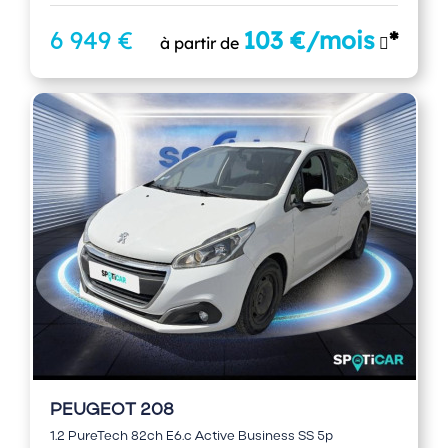
6 949 €
103 €/mois
*
à partir de
PEUGEOT 208
1.2 PureTech 82ch E6.c Active Business SS 5p