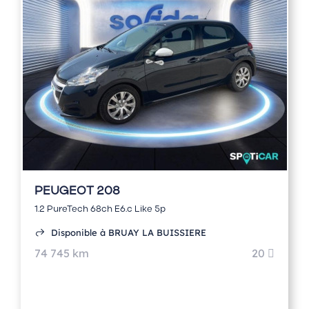
PEUGEOT 208
1.2 PureTech 68ch E6.c Like 5p
Disponible à BRUAY LA BUISSIERE
74 745 km
20