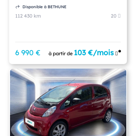
Disponible à BETHUNE
112 430 km
20
6 990 €
103 €/mois
*
à partir de