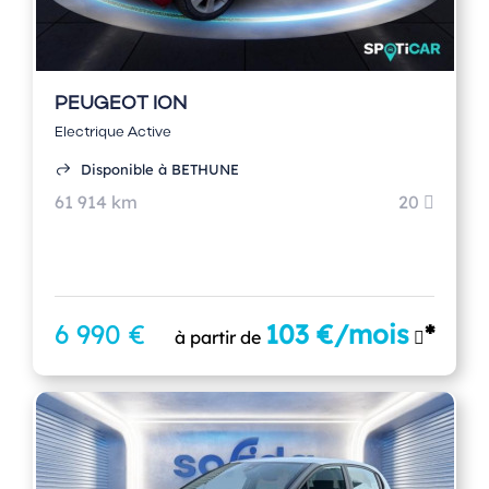
PEUGEOT ION
Electrique Active
Disponible à BETHUNE
61 914 km
20
6 990 €
103 €/mois
*
à partir de