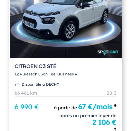
CITROEN C3 STÉ
1.2 PureTech 83ch Feel Business R
Disponible à DECHY
66 461 km
20
6 990 €
67 €/mois
*
à partir de
après un premier loyer de
2 106 €