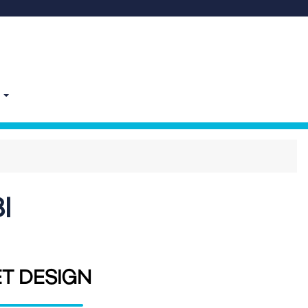
E
I
ET DESIGN