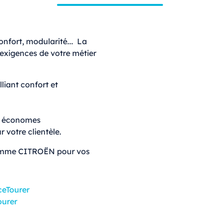
onfort, modularité... La
igences de votre métier
liant confort et
t économes
r votre clientèle.
gamme CITROËN pour vos
eTourer
urer