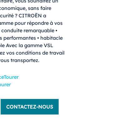
itaire, vous souhaitez un
économique, sans faire
sécurité ? CITROËN a
 gamme pour répondre à vos
 de conduite remarquable •
 performantes • habitacle
able Avec la gamme VSL
ez vos conditions de travail
vous transportez.
eTourer
urer
CONTACTEZ-NOUS