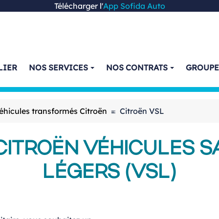
Télécharger l'
App Sofida Auto
LIER
NOS SERVICES
NOS CONTRATS
GROUP
icules transformés Citroën
Citroën VSL
CITROËN VÉHICULES S
LÉGERS (VSL)