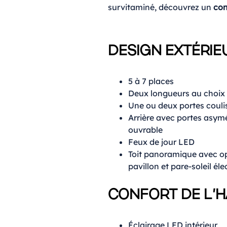
survitaminé, découvrez un
con
DESIGN EXTÉRIE
5 à 7 places
Deux longueurs au choix 
Une ou deux portes couli
Arrière avec portes asym
ouvrable
Feux de jour LED
Toit panoramique avec o
pavillon et pare-soleil éle
CONFORT DE L’H
Éclairage LED intérieur