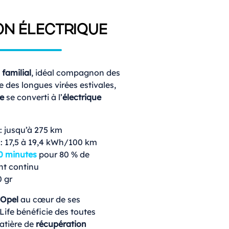
ON ÉLECTRIQUE
e
familial
, idéal compagnon des
des longues virées estivales,
e
se converti à l’
électrique
: jusqu’à 275 km
 17,5 à 19,4 kWh/100 km
0 minutes
pour 80 % de
t continu
0 gr
 Opel
au cœur de ses
ife bénéficie des toutes
atière de
récupération