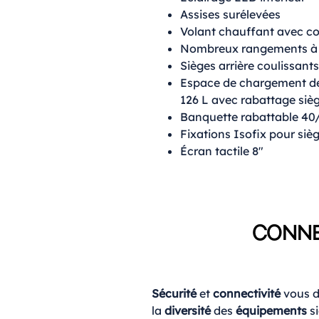
Assises surélevées
Volant chauffant avec c
Nombreux rangements à
Sièges arrière coulissants
Espace de chargement de
126 L avec rabattage siè
Banquette rabattable 40/6
Fixations Isofix pour siè
Écran tactile 8″
CONNE
Sécurité
et
connectivité
vous d
la
diversité
des
équipements
si