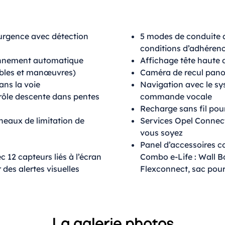
urgence avec détection
5 modes de conduite 
conditions d’adhérence
onnement automatique
Affichage tête haute 
ibles et manœuvres)
Caméra de recul pan
ans la voie
Navigation avec le s
trôle descente dans pentes
commande vocale
Recharge sans fil pou
eaux de limitation de
Services Opel Connect
vous soyez
Panel d’accessoires c
12 capteurs liés à l’écran
Combo e-Life : Wall 
 des alertes visuelles
Flexconnect, sac pour 
La galerie photos