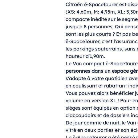
Citroën ë-SpaceTourer est disp
(XS: 4,60m, M: 4,95m, XL: 5,30
compacte inédite sur le segme
jusqu'à 8 personnes. Qui pense
sont les plus courts ? Et pas be
ë-SpaceTourer, c'est l'assuran
les parkings souterrains, sans 
hauteur d'1,90m.
Le Van compact ë-SpaceTourer
personnes dans un espace gén
s'adapte à votre quotidien avec
en coulissant et rabattant indi
Vous pouvez alors bénéficier
j
volume en version XL ! Pour en
sièges sont équipés en option 
d'accoudoirs et de dossiers inc
De jour comme de nuit, le Van 
vitré en deux parties et son éc
Le ë-SpaceTourer a été pensé po