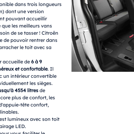
onible dans trois longueurs
m) dont une version
nt pouvant accueillir
 que les meilleurs vans
soin de se tasser ! Citroën
ce de pouvoir rentrer dans
arracher le toit avec sa
 accueille de
6 à 9
éreux et confortable
. Il
 un intérieur convertible
viduellement les sièges.
usqu'à 4554 litres
de
core plus de confort, les
d'appuie-tête confort,
linables.
est lumineux avec son toit
lairage LED.
ur vous faciliter le