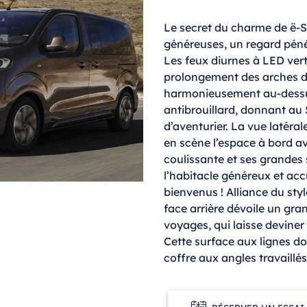
Le secret du charme de ë-S
généreuses, un regard pénét
Les feux diurnes à LED vert
prolongement des arches de
harmonieusement au-dessu
antibrouillard, donnant au
d’aventurier. La vue latéra
en scène l’espace à bord av
coulissante et ses grandes 
l’habitacle généreux et accu
bienvenus ! Alliance du style
face arrière dévoile un gra
voyages, qui laisse deviner
Cette surface aux lignes do
coffre aux angles travaillés