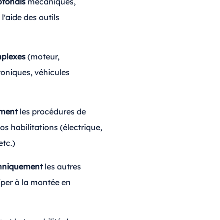
ofondis
mécaniques,
l'aide des outils
mplexes
(moteur,
roniques, véhicules
ement
les procédures de
s habilitations (électrique,
etc.)
chniquement
les autres
ciper à la montée en